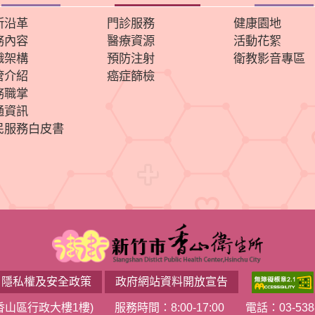
所沿革
門診服務
健康園地
務內容
醫療資源
活動花絮
織架構
預防注射
衛教影音專區
管介紹
癌症篩檢
務職掌
通資訊
民服務白皮書
隱私權及安全政策
政府網站資料開放宣告
香山區行政大樓1樓)
服務時間：8:00-17:00
電話：03-538