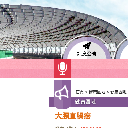
跳
到
主
要
內
容
區
塊
訊息公告
+
:::
首頁
>
健康園地
>
健康園地
健康園地
大腸直腸癌