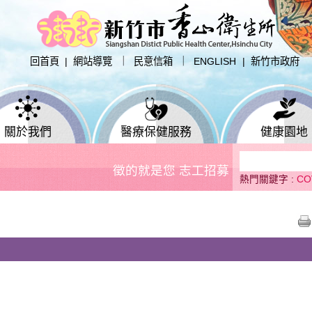
:::
回首頁
|
網站導覽
｜
民意信箱
｜
ENGLISH
|
新竹市政府
關於我們
醫療保健服務
健康園地
+
+
+
徵的就是您 志工招募
徵的就是您~志
熱門關鍵字 :
CO