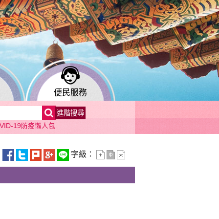
便民服務
+
進階搜尋
工招募
從小愛眼睛彩童年-遠離惡視力-1.戶外活動 2.少看3C
VID-19防疫懶人包
字級：