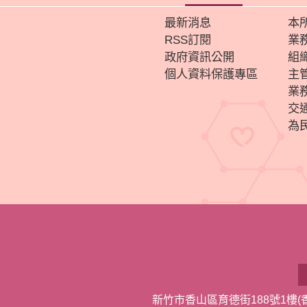
最新消息
本
RSS訂閱
業
政府資訊公開
組
個人資料保護專區
主
業
交
為
新竹市香山區育德街188號1樓(